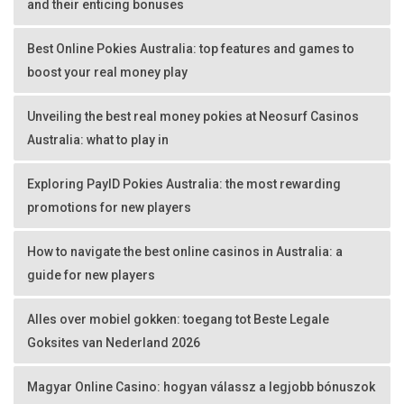
and their enticing bonuses
Best Online Pokies Australia: top features and games to
boost your real money play
Unveiling the best real money pokies at Neosurf Casinos
Australia: what to play in
Exploring PayID Pokies Australia: the most rewarding
promotions for new players
How to navigate the best online casinos in Australia: a
guide for new players
Alles over mobiel gokken: toegang tot Beste Legale
Goksites van Nederland 2026
Magyar Online Casino: hogyan válassz a legjobb bónuszok