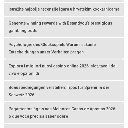
Istražite najbolje recenzije igara u hrvatskim kockarnicama
Generate winning rewards with Betandyou’s prestigious
gambling odds
Psychologie des Glücksspiels Warum riskante
Entscheidungen unser Verhalten prägen
Esplora i migliori nuovi casino online 2026: slot, tavoli dal
vivo e opzioni di
Bonusbedingungen verstehen: Tipps für Spieler in der
Schweiz 2026
Pagamentos ágeis nas Melhores Casas de Apostas 2026:
o que você precisa saber sobre