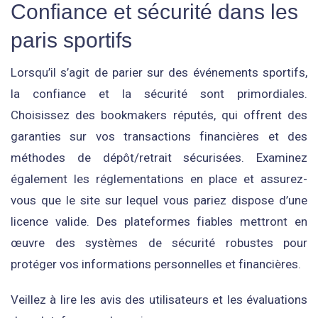
Confiance et sécurité dans les
paris sportifs
Lorsqu’il s’agit de parier sur des événements sportifs,
la confiance et la sécurité sont primordiales.
Choisissez des bookmakers réputés, qui offrent des
garanties sur vos transactions financières et des
méthodes de dépôt/retrait sécurisées. Examinez
également les réglementations en place et assurez-
vous que le site sur lequel vous pariez dispose d’une
licence valide. Des plateformes fiables mettront en
œuvre des systèmes de sécurité robustes pour
protéger vos informations personnelles et financières.
Veillez à lire les avis des utilisateurs et les évaluations