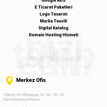
Google ADS
E Ticaret Paketleri
Logo Tasarım
Marka Tescili
Digital Katalog
bizi
Domain Hosting Hizmeti
takip
edin
Merkez Ofis
Fidanlık Mh Mithatpaşa Cd. No : 39 / 14
Kızılay/Çankaya/Ankara