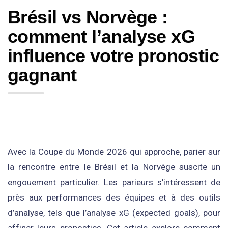
Brésil vs Norvège :
comment l’analyse xG
influence votre pronostic
gagnant
Avec la Coupe du Monde 2026 qui approche, parier sur
la rencontre entre le Brésil et la Norvège suscite un
engouement particulier. Les parieurs s’intéressent de
près aux performances des équipes et à des outils
d’analyse, tels que l’analyse xG (expected goals), pour