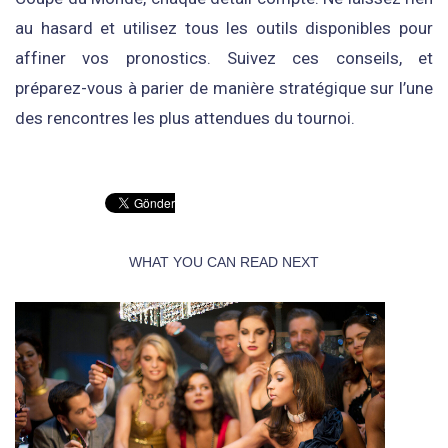
au hasard et utilisez tous les outils disponibles pour
affiner vos pronostics. Suivez ces conseils, et
préparez-vous à parier de manière stratégique sur l’une
des rencontres les plus attendues du tournoi.
WHAT YOU CAN READ NEXT