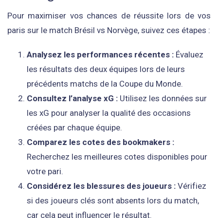
Pour maximiser vos chances de réussite lors de vos
paris sur le match Brésil vs Norvège, suivez ces étapes :
Analysez les performances récentes :
Évaluez
les résultats des deux équipes lors de leurs
précédents matchs de la Coupe du Monde.
Consultez l’analyse xG :
Utilisez les données sur
les xG pour analyser la qualité des occasions
créées par chaque équipe.
Comparez les cotes des bookmakers :
Recherchez les meilleures cotes disponibles pour
votre pari.
Considérez les blessures des joueurs :
Vérifiez
si des joueurs clés sont absents lors du match,
car cela peut influencer le résultat.