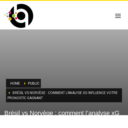
HOME
PUBLIC
BRÉSIL VS NORVÈGE : COMMENT L’ANALYSE XG INFLUENCE VOTRE
PRONOSTIC GAGNANT
Brésil vs Norvège : comment l’analyse xG
influence votre pronostic gagnant