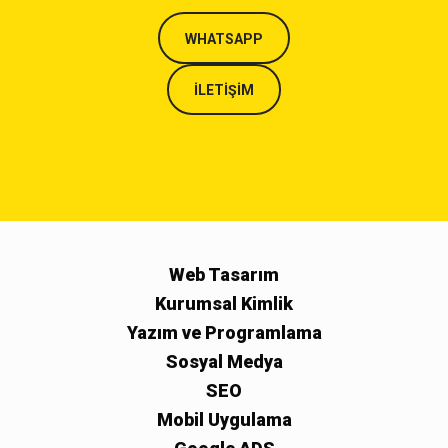
WHATSAPP
İLETİŞİM
Web Tasarım
Kurumsal Kimlik
Yazım ve Programlama
Sosyal Medya
SEO
Mobil Uygulama