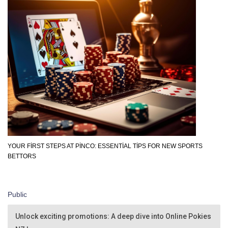
YOUR FIRST STEPS AT PINCO: ESSENTIAL TIPS FOR NEW SPORTS
BETTORS
Public
Unlock exciting promotions: A deep dive into Online Pokies