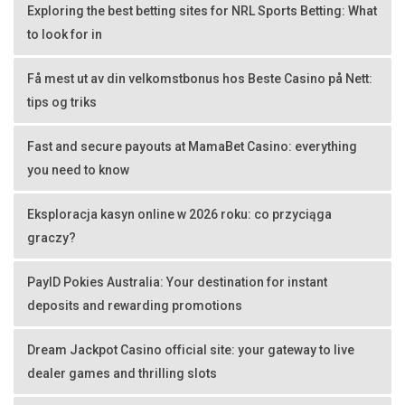
Exploring the best betting sites for NRL Sports Betting: What
to look for in
Få mest ut av din velkomstbonus hos Beste Casino på Nett:
tips og triks
Fast and secure payouts at MamaBet Casino: everything
you need to know
Eksploracja kasyn online w 2026 roku: co przyciąga
graczy?
PayID Pokies Australia: Your destination for instant
deposits and rewarding promotions
Dream Jackpot Casino official site: your gateway to live
dealer games and thrilling slots