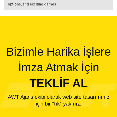
options, and exciting games
Bizimle Harika İşlere
İmza Atmak İçin
TEKLİF AL
AWT Ajans ekibi olarak web site tasarımınız
için bir “tık” yakınız.