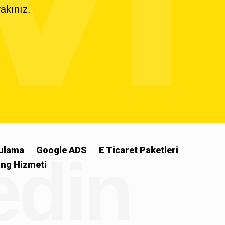
yakınız.
ulama
Google ADS
E Ticaret Paketleri
 edin
ng Hizmeti