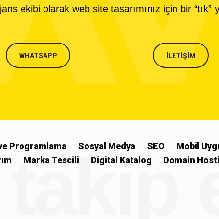
ns ekibi olarak web site tasarımınız için bir “tık” 
WHATSAPP
İLETİŞİM
ve Programlama
Sosyal Medya
SEO
Mobil Uyg
 takip
rım
Marka Tescili
Digital Katalog
Domain Hosti