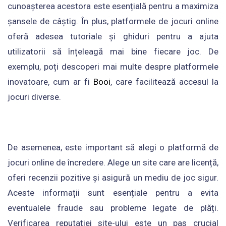
cunoașterea acestora este esențială pentru a maximiza
șansele de câștig. În plus, platformele de jocuri online
oferă adesea tutoriale și ghiduri pentru a ajuta
utilizatorii să înțeleagă mai bine fiecare joc. De
exemplu, poți descoperi mai multe despre platformele
inovatoare, cum ar fi
Booi
, care facilitează accesul la
jocuri diverse.
De asemenea, este important să alegi o platformă de
jocuri online de încredere. Alege un site care are licență,
oferi recenzii pozitive și asigură un mediu de joc sigur.
Aceste informații sunt esențiale pentru a evita
eventualele fraude sau probleme legate de plăți.
Verificarea reputației site-ului este un pas crucial