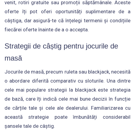
venit, rotiri gratuite sau promoții săptămânale. Aceste
oferte îți pot oferi oportunități suplimentare de a
câștiga, dar asigură-te că înțelegi termenii și condițiile
fiecărei oferte înainte de a o accepta.
Strategii de câștig pentru jocurile de
masă
Jocurile de masă, precum ruleta sau blackjack, necesită
o abordare diferită comparativ cu sloturile. Una dintre
cele mai populare strategii la blackjack este strategia
de bază, care îți indică cele mai bune decizii în funcție
de cărțile tale și cele ale dealerului. Familiarizarea cu
această strategie poate îmbunătăți considerabil
șansele tale de câștig.