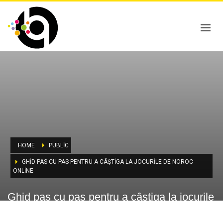
HOME
PUBLIC
GHID PAS CU PAS PENTRU A CÂȘTIGA LA JOCURILE DE NOROC
ONLINE
Ghid pas cu pas pentru a câștiga la jocurile
de noroc online