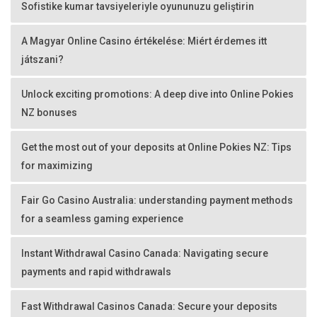
Sofistike kumar tavsiyeleriyle oyununuzu geliştirin
A Magyar Online Casino értékelése: Miért érdemes itt
játszani?
Unlock exciting promotions: A deep dive into Online Pokies
NZ bonuses
Get the most out of your deposits at Online Pokies NZ: Tips
for maximizing
Fair Go Casino Australia: understanding payment methods
for a seamless gaming experience
Instant Withdrawal Casino Canada: Navigating secure
payments and rapid withdrawals
Fast Withdrawal Casinos Canada: Secure your deposits