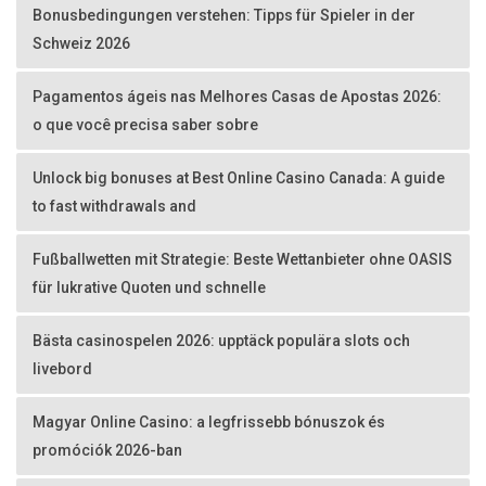
Bonusbedingungen verstehen: Tipps für Spieler in der
Schweiz 2026
Pagamentos ágeis nas Melhores Casas de Apostas 2026:
o que você precisa saber sobre
Unlock big bonuses at Best Online Casino Canada: A guide
to fast withdrawals and
Fußballwetten mit Strategie: Beste Wettanbieter ohne OASIS
für lukrative Quoten und schnelle
Bästa casinospelen 2026: upptäck populära slots och
livebord
Magyar Online Casino: a legfrissebb bónuszok és
promóciók 2026-ban