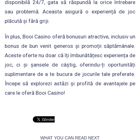
disponibilă 24/7, gata să răspundă la orice întrebare
sau problemă. Aceasta asigură o experiență de joc
plăcută și fără griji.
În plus, Booi Casino oferă bonusuri atractive, inclusiv un
bonus de bun venit generos și promoții săptămânale.
Aceste oferte nu doar că îți îmbunătățesc experiența de
joc, ci și șansele de câștig, oferindu-ți oportunități
suplimentare de a te bucura de jocurile tale preferate.
Începe să explorezi astăzi și profită de avantajele pe
care le oferă Booi Casino!
WHAT YOU CAN READ NEXT