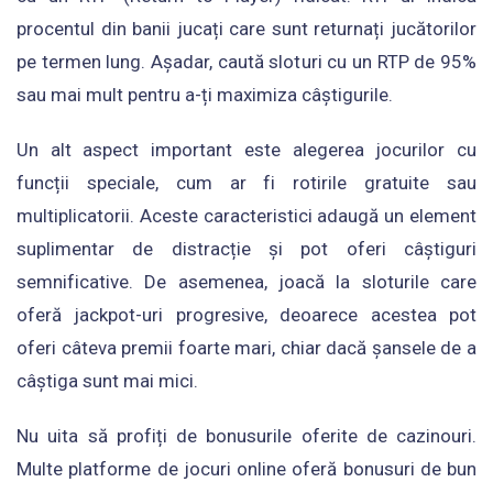
procentul din banii jucați care sunt returnați jucătorilor
pe termen lung. Așadar, caută sloturi cu un RTP de 95%
sau mai mult pentru a-ți maximiza câștigurile.
Un alt aspect important este alegerea jocurilor cu
funcții speciale, cum ar fi rotirile gratuite sau
multiplicatorii. Aceste caracteristici adaugă un element
suplimentar de distracție și pot oferi câștiguri
semnificative. De asemenea, joacă la sloturile care
oferă jackpot-uri progresive, deoarece acestea pot
oferi câteva premii foarte mari, chiar dacă șansele de a
câștiga sunt mai mici.
Nu uita să profiți de bonusurile oferite de cazinouri.
Multe platforme de jocuri online oferă bonusuri de bun