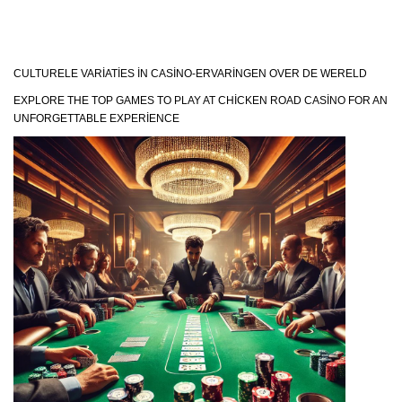
CULTURELE VARIATIES IN CASINO-ERVARINGEN OVER DE WERELD
EXPLORE THE TOP GAMES TO PLAY AT CHICKEN ROAD CASINO FOR AN
UNFORGETTABLE EXPERIENCE