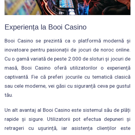
Experiența la Booi Casino
Booi Casino se prezintă ca o platformă modernă și
inovatoare pentru pasionații de jocuri de noroc online.
Cu o gamă variată de peste 2.000 de sloturi și jocuri de
masă, Booi Casino oferă utilizatorilor o experiență
captivantă. Fie că preferi jocurile cu tematică clasică
sau cele moderne, vei găsi cu siguranță ceva pe gustul
tău.
Un alt avantaj al Booi Casino este sistemul său de plăți
rapide și sigure. Utilizatorii pot efectua depuneri și
retrageri cu ușurință, iar asistența clienților este