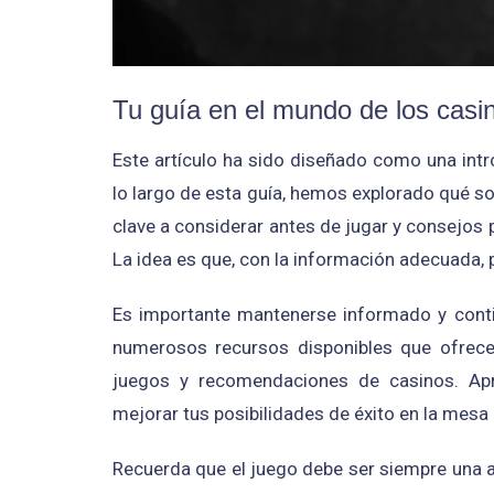
Tu guía en el mundo de los casi
Este artículo ha sido diseñado como una intr
lo largo de esta guía, hemos explorado qué so
clave a considerar antes de jugar y consejos 
La idea es que, con la información adecuada, 
Es importante mantenerse informado y conti
numerosos recursos disponibles que ofrecen
juegos y recomendaciones de casinos. Apr
mejorar tus posibilidades de éxito en la mesa
Recuerda que el juego debe ser siempre una ac