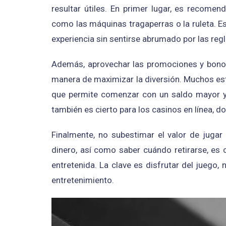
resultar útiles. En primer lugar, es recom
como las máquinas tragaperras o la ruleta. E
experiencia sin sentirse abrumado por las reg
Además, aprovechar las promociones y bonos
manera de maximizar la diversión. Muchos est
que permite comenzar con un saldo mayor y 
también es cierto para los casinos en línea, 
Finalmente, no subestimar el valor de juga
dinero, así como saber cuándo retirarse, es c
entretenida. La clave es disfrutar del juego, n
entretenimiento.