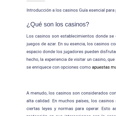
Introducción a los casinos Guía esencial para 
¿Qué son los casinos?
Los casinos son establecimientos donde se 
juegos de azar. En su esencia, los casinos c
espacio donde los jugadores pueden disfrutar
hecho, la experiencia de visitar un casino, qu
se enriquece con opciones como
apuestas mu
A menudo, los casinos son considerados como
alta calidad. En muchos países, los casinos 
ciertas leyes y normas para operar. Esto 