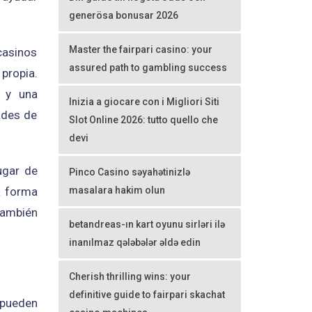
generösa bonusar 2026
Master the fairpari casino: your
casinos
assured path to gambling success
propia.
a y una
Inizia a giocare con i Migliori Siti
ades de
Slot Online 2026: tutto quello che
devi
ugar de
Pinco Casino səyahətinizlə
a forma
masalara hakim olun
también
betandreas-ın kart oyunu sirləri ilə
inanılmaz qələbələr əldə edin
Cherish thrilling wins: your
definitive guide to fairpari skachat
 pueden