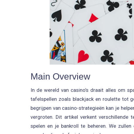
Main Overview
In de wereld van casino’s draait alles om s
tafelspellen zoals blackjack en roulette tot 
begrijpen van casino-strategieën kan je helpe
vergroten. Dit artikel verkent verschillend
spelen en je bankroll te beheren. We zulle