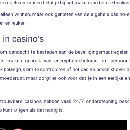
 de regels en kansen helpt je bij het maken van betere besliss
alleen winnen, maar ook genieten van de algehele casino-er
r en leuker.
 in casino’s
el om aandacht te besteden aan de beveiligingsmaatregelen 
’s maken gebruik van encryptietechologie om persoonl
k belangrijk om te controleren of het casino beschikt over d
gemoedsrust, maar zorgt er ook voor dat je in een eerlijke en
Betrouwbare casino’s hebben vaak 24/7 ondersteuning besc
p kunt krijgen als dat nodig is.