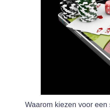
Waarom kiezen voor een s