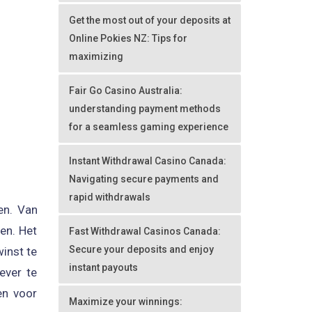
Get the most out of your deposits at
Online Pokies NZ: Tips for
maximizing
Fair Go Casino Australia:
understanding payment methods
for a seamless gaming experience
Instant Withdrawal Casino Canada:
Navigating secure payments and
rapid withdrawals
en. Van
nen. Het
Fast Withdrawal Casinos Canada:
Secure your deposits and enjoy
winst te
instant payouts
ever te
en voor
Maximize your winnings: