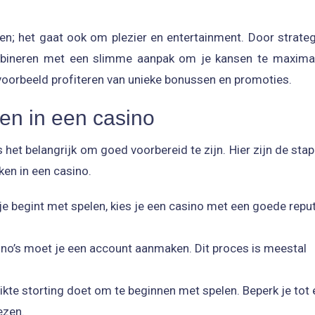
nen; het gaat ook om plezier en entertainment. Door strateg
mbineren met een slimme aanpak om je kansen te maximal
jvoorbeeld profiteren van unieke bonussen en promoties.
en in een casino
is het belangrijk om goed voorbereid te zijn. Hier zijn de sta
ken in een casino.
e begint met spelen, kies je een casino met een goede reput
ino’s moet je een account aanmaken. Dit proces is meestal
kte storting doet om te beginnen met spelen. Beperk je tot
ezen.