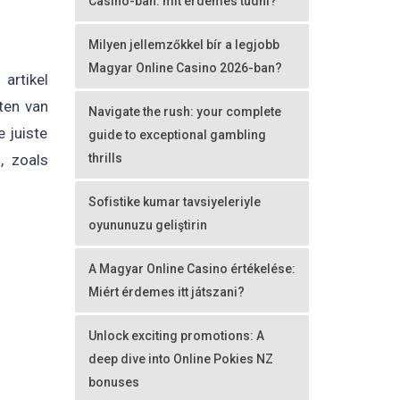
Casino-ban: mit érdemes tudni?
Milyen jellemzőkkel bír a legjobb
Magyar Online Casino 2026-ban?
artikel
ten van
Navigate the rush: your complete
e juiste
guide to exceptional gambling
, zoals
thrills
Sofistike kumar tavsiyeleriyle
oyununuzu geliştirin
A Magyar Online Casino értékelése:
Miért érdemes itt játszani?
Unlock exciting promotions: A
deep dive into Online Pokies NZ
bonuses