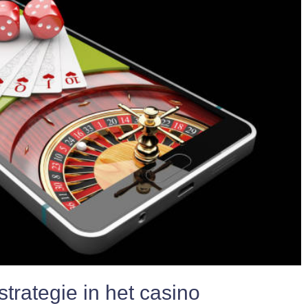
trategie in het casino