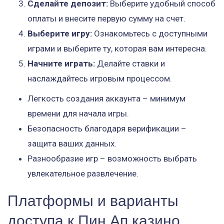
Сделайте депозит:
Выберите удобный способ
оплаты и внесите первую сумму на счет.
Выберите игру:
Ознакомьтесь с доступными
играми и выберите ту, которая вам интересна.
Начните играть:
Делайте ставки и
наслаждайтесь игровым процессом.
Легкость создания аккаунта – минимум
времени для начала игры.
Безопасность благодаря верификации –
защита ваших данных.
Разнообразие игр – возможность выбрать
увлекательное развлечение.
Платформы и варианты
доступа к Пин Ап казино