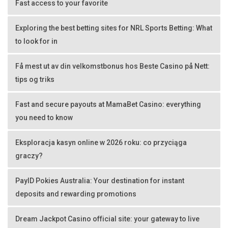
Fast access to your favorite
Exploring the best betting sites for NRL Sports Betting: What
to look for in
Få mest ut av din velkomstbonus hos Beste Casino på Nett:
tips og triks
Fast and secure payouts at MamaBet Casino: everything
you need to know
Eksploracja kasyn online w 2026 roku: co przyciąga
graczy?
PayID Pokies Australia: Your destination for instant
deposits and rewarding promotions
Dream Jackpot Casino official site: your gateway to live