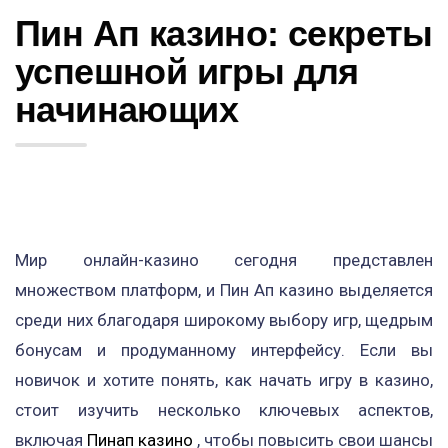
Пин Ап казино: секреты
успешной игры для
начинающих
Мир онлайн-казино сегодня представлен
множеством платформ, и Пин Ап казино выделяется
среди них благодаря широкому выбору игр, щедрым
бонусам и продуманному интерфейсу. Если вы
новичок и хотите понять, как начать игру в казино,
стоит изучить несколько ключевых аспектов,
включая
Пинап казино
, чтобы повысить свои шансы