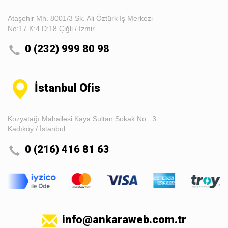
Ataşehir Mh. 8001/3 Sk. Ali Öztürk İş Merkezi
No:17 K:4 D:18 Çiğli / İzmir
0 (232) 999 80 98
İstanbul Ofis
Kozyatağı Mahallesi Kaya Sultan Sokak No : 3
Kadıköy / İstanbul
0 (216) 416 81 63
info@ankaraweb.com.tr