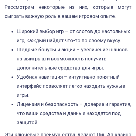
Рассмотрим некоторые из них, которые могут
сыграть важную роль в вашем игровом опыте.
Широкий выбор игр – от слотов до настольных
игр, каждый найдет что-то по своему вкусу.
Щедрые бонусы и акции – увеличение шансов
на выигрыш и возможность получить
дополнительные средства для игры.
Удобная навигация – интуитивно понятный
интерфейс позволяет легко находить нужные
игры.
Лицензия и безопасность – доверие и гарантия,
что ваши средства и данные находятся под
защитой.
Эти ключевые преимущества делают Пин Ап казино