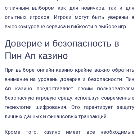
отличным выбором как для новичков, так и для
опытных игроков. Игроки могут быть уверены в
высоком уровне сервиса и гибкости в выборе игр.
Доверие и безопасность в
Пин Ап казино
При выборе онлайн-казино крайне важно обратить
внимание на уровень доверия и безопасности. Пин
Ап казино предоставляет своим пользователям
безопасную игровую среду, используя современные
технологии шифрования. Это гарантирует защиту
личных данных и финансовых транзакций.
Кроме того, казино имеет все необходимые