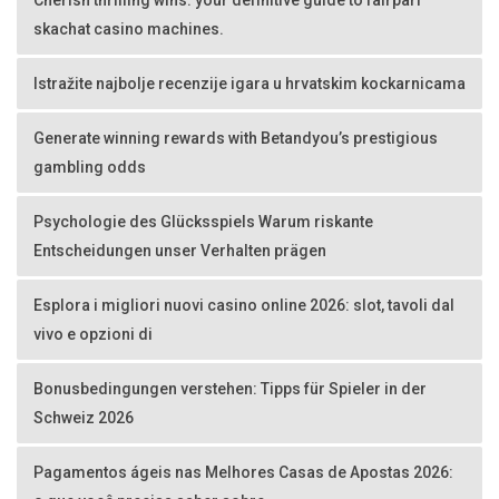
Cherish thrilling wins: your definitive guide to fairpari
skachat casino machines.
Istražite najbolje recenzije igara u hrvatskim kockarnicama
Generate winning rewards with Betandyou’s prestigious
gambling odds
Psychologie des Glücksspiels Warum riskante
Entscheidungen unser Verhalten prägen
Esplora i migliori nuovi casino online 2026: slot, tavoli dal
vivo e opzioni di
Bonusbedingungen verstehen: Tipps für Spieler in der
Schweiz 2026
Pagamentos ágeis nas Melhores Casas de Apostas 2026: