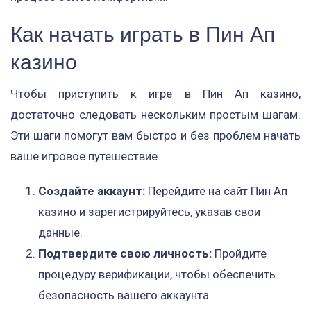
Как начать играть в Пин Ап
казино
Чтобы приступить к игре в Пин Ап казино,
достаточно следовать нескольким простым шагам.
Эти шаги помогут вам быстро и без проблем начать
ваше игровое путешествие.
Создайте аккаунт:
Перейдите на сайт Пин Ап
казино и зарегистрируйтесь, указав свои
данные.
Подтвердите свою личность:
Пройдите
процедуру верификации, чтобы обеспечить
безопасность вашего аккаунта.