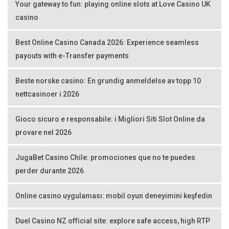
Your gateway to fun: playing online slots at Love Casino UK
casino
Best Online Casino Canada 2026: Experience seamless
payouts with e-Transfer payments
Beste norske casino: En grundig anmeldelse av topp 10
nettcasinoer i 2026
Gioco sicuro e responsabile: i Migliori Siti Slot Online da
provare nel 2026
JugaBet Casino Chile: promociones que no te puedes
perder durante 2026
Online casino uygulaması: mobil oyun deneyimini keşfedin
Duel Casino NZ official site: explore safe access, high RTP