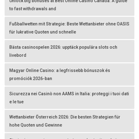
Unlock big bonuses at Best Online Casino Canada: A guide
to fast withdrawals and
Fußballwetten mit Strategie: Beste Wettanbieter ohne OASIS
für lukrative Quoten und schnelle
Bästa casinospelen 2026: upptäck populära slots och
livebord
Magyar Online Casino: a legfrissebb bónuszok és
promóciók 2026-ban
Sicurezza nei Casinò non AAMS in Italia: proteggi i tuoi dati
e le tue
Wettanbieter Österreich 2026: Die besten Strategien für
hohe Quoten und Gewinne