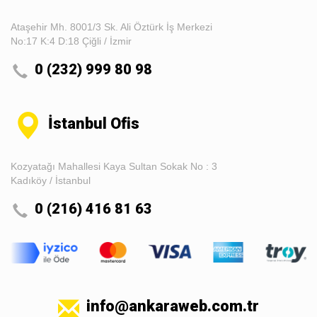
Ataşehir Mh. 8001/3 Sk. Ali Öztürk İş Merkezi
No:17 K:4 D:18 Çiğli / İzmir
0 (232) 999 80 98
İstanbul Ofis
Kozyatağı Mahallesi Kaya Sultan Sokak No : 3
Kadıköy / İstanbul
0 (216) 416 81 63
info@ankaraweb.com.tr