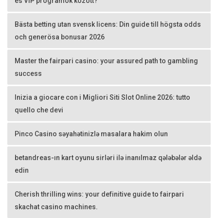
és VIP programok között?
Bästa betting utan svensk licens: Din guide till högsta odds
och generösa bonusar 2026
Master the fairpari casino: your assured path to gambling
success
Inizia a giocare con i Migliori Siti Slot Online 2026: tutto
quello che devi
Pinco Casino səyahətinizlə masalara hakim olun
betandreas-ın kart oyunu sirləri ilə inanılmaz qələbələr əldə
edin
Cherish thrilling wins: your definitive guide to fairpari
skachat casino machines.