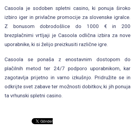
Casoola je sodoben spletni casino, ki ponuja široko
izbiro iger in privlačne promocije za slovenske igralce.
Z bonusom dobrodošlice do 1000 € in 200
brezplačnimi vrtljaji je Casoola odlična izbira za nove
uporabnike, ki si želijo preizkusiti različne igre.
Casoola se ponaša z enostavnim dostopom do
plačilnih metod ter 24/7 podporo uporabnikom, kar
zagotavlja prijetno in varno izkušnjo. Pridružite se in
odkrijte svet zabave ter možnosti dobitkov, ki jih ponuja
ta vrhunski spletni casino.