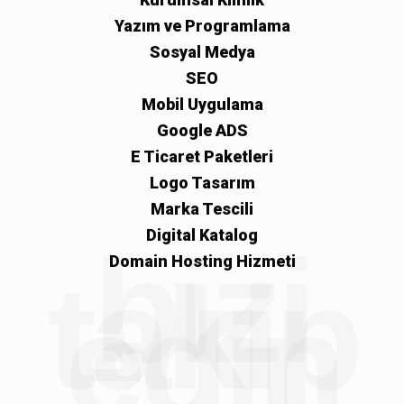
Yazım ve Programlama
Sosyal Medya
SEO
Mobil Uygulama
Google ADS
E Ticaret Paketleri
Logo Tasarım
Marka Tescili
Digital Katalog
bizi
Domain Hosting Hizmeti
takip
edin