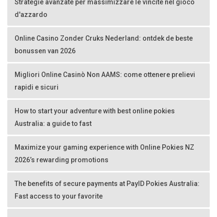
Strategie avanzate per massimizzare le vincite nel gioco
d'azzardo
Online Casino Zonder Cruks Nederland: ontdek de beste
bonussen van 2026
Migliori Online Casinò Non AAMS: come ottenere prelievi
rapidi e sicuri
How to start your adventure with best online pokies
Australia: a guide to fast
Maximize your gaming experience with Online Pokies NZ
2026’s rewarding promotions
The benefits of secure payments at PayID Pokies Australia:
Fast access to your favorite