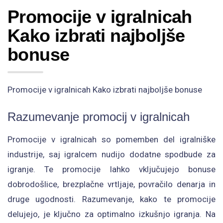
Promocije v igralnicah
Kako izbrati najboljše
bonuse
Promocije v igralnicah Kako izbrati najboljše bonuse
Razumevanje promocij v igralnicah
Promocije v igralnicah so pomemben del igralniške
industrije, saj igralcem nudijo dodatne spodbude za
igranje. Te promocije lahko vključujejo bonuse
dobrodošlice, brezplačne vrtljaje, povračilo denarja in
druge ugodnosti. Razumevanje, kako te promocije
delujejo, je ključno za optimalno izkušnjo igranja. Na