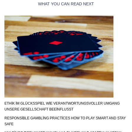
WHAT YOU CAN READ NEXT
ETHIK IM GLÜCKSSPIEL WIE VERANTWORTUNGSVOLLER UMGANG
UNSERE GESELLSCHAFT BEEINFLUSST
RESPONSIBLE GAMBLING PRACTICES HOW TO PLAY SMART AND STAY
SAFE