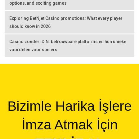
options, and exciting games
Exploring BetNjet Casino promotions: What every player
should know in 2026
Casino zonder iDIN: betrouwbare platforms en hun unieke
voordelen voor spelers
Bizimle Harika İşlere
İmza Atmak İçin