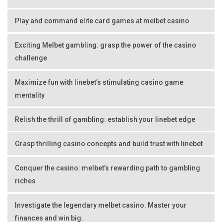
Play and command elite card games at melbet casino
Exciting Melbet gambling: grasp the power of the casino
challenge
Maximize fun with linebet’s stimulating casino game
mentality
Relish the thrill of gambling: establish your linebet edge
Grasp thrilling casino concepts and build trust with linebet
Conquer the casino: melbet’s rewarding path to gambling
riches
Investigate the legendary melbet casino: Master your
finances and win big.