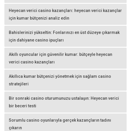
Heyecan verici casino kazançları: heyecan verici kazançlar
için kumar bütçenizi analiz edin
Bahislerinizi yükseltin: Fonlarınızı en üst düzeye çıkarmak
için dahiyane casino ipuçları
Akıllı oyuncular için güvenilir kumar: bütçeyle heyecan
verici casino kazançları
Akıllıca kumar bütçenizi yönetmek için sağlam casino
stratejileri
Bir sonraki casino oturumunuzu ustalaşın: Heyecan verici
bir beceri testi
Sorumlu casino oyunlarıyla gerçek kazançların tadını
çıkarın