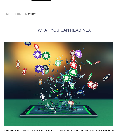
TAGGED UNDER:
WOWBET
WHAT YOU CAN READ NEXT