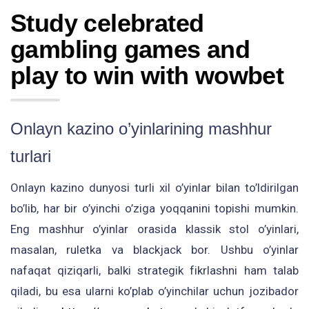
Study celebrated
gambling games and
play to win with wowbet
Onlayn kazino o’yinlarining mashhur
turlari
Onlayn kazino dunyosi turli xil o’yinlar bilan to’ldirilgan
bo’lib, har bir o’yinchi o’ziga yoqqanini topishi mumkin.
Eng mashhur o’yinlar orasida klassik stol o’yinlari,
masalan, ruletka va blackjack bor. Ushbu o’yinlar
nafaqat qiziqarli, balki strategik fikrlashni ham talab
qiladi, bu esa ularni ko’plab o’yinchilar uchun jozibador