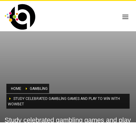
HOME
GAMBLING
STUDY CELEBRATED GAMBLING GAMES AND PLAY TO WIN WITH
WOWBET
Study celebrated gambling games and play
to win with wowbet