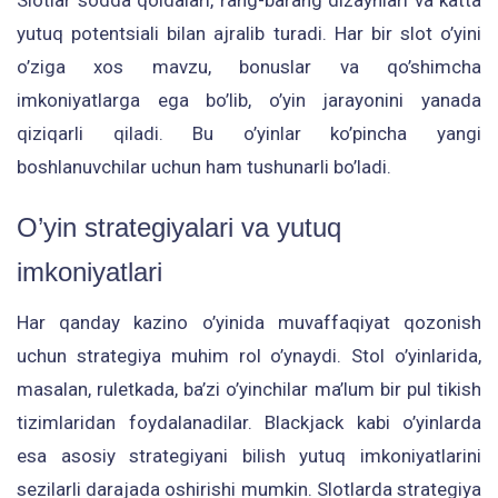
yutuq potentsiali bilan ajralib turadi. Har bir slot o’yini
o’ziga xos mavzu, bonuslar va qo’shimcha
imkoniyatlarga ega bo’lib, o’yin jarayonini yanada
qiziqarli qiladi. Bu o’yinlar ko’pincha yangi
boshlanuvchilar uchun ham tushunarli bo’ladi.
O’yin strategiyalari va yutuq
imkoniyatlari
Har qanday kazino o’yinida muvaffaqiyat qozonish
uchun strategiya muhim rol o’ynaydi. Stol o’yinlarida,
masalan, ruletkada, ba’zi o’yinchilar ma’lum bir pul tikish
tizimlaridan foydalanadilar. Blackjack kabi o’yinlarda
esa asosiy strategiyani bilish yutuq imkoniyatlarini
sezilarli darajada oshirishi mumkin. Slotlarda strategiya