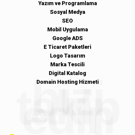
Yazım ve Programlama
Sosyal Medya
SEO
Mobil Uygulama
Google ADS
E Ticaret Paketleri
Logo Tasarım
Marka Tescili
Digital Katalog
bizi
Domain Hosting Hizmeti
takip
edin