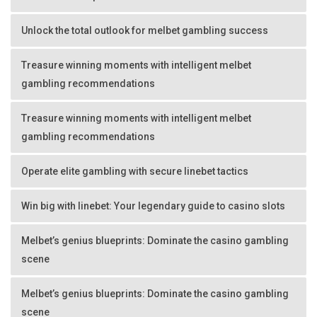
Unlock the total outlook for melbet gambling success
Treasure winning moments with intelligent melbet
gambling recommendations
Treasure winning moments with intelligent melbet
gambling recommendations
Operate elite gambling with secure linebet tactics
Win big with linebet: Your legendary guide to casino slots
Melbet’s genius blueprints: Dominate the casino gambling
scene
Melbet’s genius blueprints: Dominate the casino gambling
scene