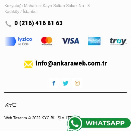
Kozyatağı Mahallesi Kaya Sultan Sokak No : 3
Kadıköy / İstanbul
0 (216) 416 81 63
info@ankaraweb.com.tr
Web Tasarım © 2022 KYC BİLİŞİM LTD.ŞTİ.