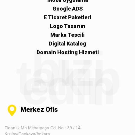
Google ADS
E Ticaret Paketleri
Logo Tasarım
Marka Tescili
Digital Katalog
bizi
Domain Hosting Hizmeti
takip
edin
Merkez Ofis
Fidanlık Mh Mithatpaşa Cd. No : 39 / 14
Kızılay/Çankaya/Ankara