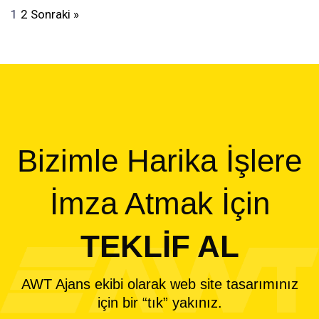
Yazı
1
2
Sonraki »
sayfalaması
Bizimle Harika İşlere
İmza Atmak İçin
TEKLİF AL
AWT Ajans ekibi olarak web site tasarımınız
için bir “tık” yakınız.