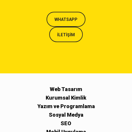
WHATSAPP
İLETİŞİM
Web Tasarım
Kurumsal Kimlik
Yazım ve Programlama
Sosyal Medya
SEO
Mobil Uygulama