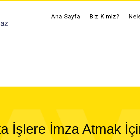
Ana Sayfa
Biz Kimiz?
Nel
 az
ka İşlere İmza Atmak İç