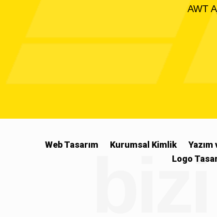
AWT Aja
Web Tasarım
Kurumsal Kimlik
Yazım 
bizi
Logo Tasa