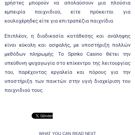
χρήστες μπορούν να απολαύσουν μια πλούσια
εμπειρία παιχνιδιού, είτε πρόκειται για
κουλοχέρηδες είτε για επιτραπέζια παιχνίδια.
Επιπλέον, η διαδικασία κατάθεσης και ανάληψης
είναι εύκολη και ασφαλής, με υποστήριξη πολλών
μεθόδων πληρωμής. Το Spinko Casino θέτει την
υπεύθυνη ψυχαγωγία στο επίκεντρο της λειτουργίας
του, παρέχοντας εργαλεία και πόρους για την
υποστήριξη των παικτών στην υγιή διαχείριση του
παιχνιδιού τους.
WHAT YOU CAN READ NEXT