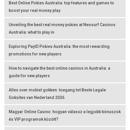
Best Online Pokies Australia: top features and games to
boost your real money play
Unveiling the best real money pokies at Neosurf Casinos
Australia: what to play in
Exploring PayID Pokies Australia: the most rewarding
promotions for new players
How to navigate the best online casinos in Australia: a
guide for new players
Alles over mobiel gokken: toegang tot Beste Legale
Goksites van Nederland 2026
Magyar Online Casino: hogyan válassz a legjobb bónuszok
és VIP programok között?