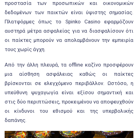
προστασία των προσωπικών και οικονομικών
δεδομένων των παικτών είναι ύψιστης σημασίας.
Πλατφόρμες όπως το Spinko Casino εφαρμόζουν
αυστηρά μέτρα ασφαλείας για να διασφαλίσουν ότι
οι παίκτες μπορούν να απολαμβάνουν την εμπειρία
τους χωρίς άγχη.
Από την άλλη πλευρά, τα offline καζίνο προσφέρουν
μια αίσθηση ασφάλειας καθώς οι παίκτες
βρίσκονται σε ελεγχόμενο περιβάλλον. Ωστόσο, η
υπεύθυνη ψυχαγωγία είναι εξίσου σημαντική και
στις δύο περιπτώσεις, προκειμένου να αποφευχθούν
οι κίνδυνοι του εθισμού και της υπερβολικής
δαπάνης.