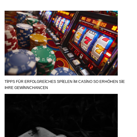
TIPPS FÜR ERFOLGREICHES SPIELEN IM CASINO SO ERHÖHEN SIE
IHRE GEWINNCHANCEN