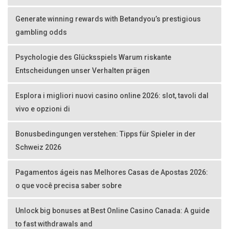
Generate winning rewards with Betandyou’s prestigious
gambling odds
Psychologie des Glücksspiels Warum riskante
Entscheidungen unser Verhalten prägen
Esplora i migliori nuovi casino online 2026: slot, tavoli dal
vivo e opzioni di
Bonusbedingungen verstehen: Tipps für Spieler in der
Schweiz 2026
Pagamentos ágeis nas Melhores Casas de Apostas 2026:
o que você precisa saber sobre
Unlock big bonuses at Best Online Casino Canada: A guide
to fast withdrawals and