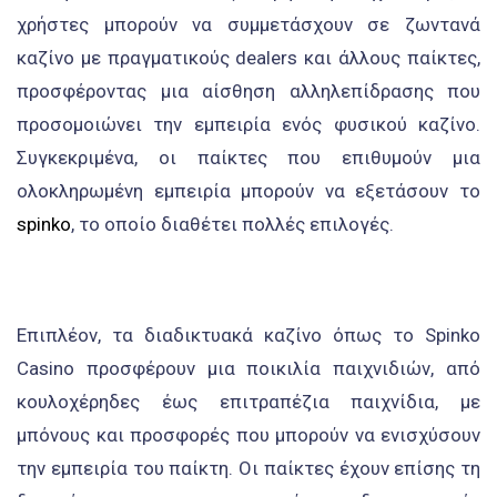
χρήστες μπορούν να συμμετάσχουν σε ζωντανά
καζίνο με πραγματικούς dealers και άλλους παίκτες,
προσφέροντας μια αίσθηση αλληλεπίδρασης που
προσομοιώνει την εμπειρία ενός φυσικού καζίνο.
Συγκεκριμένα, οι παίκτες που επιθυμούν μια
ολοκληρωμένη εμπειρία μπορούν να εξετάσουν το
spinko
, το οποίο διαθέτει πολλές επιλογές.
Επιπλέον, τα διαδικτυακά καζίνο όπως το Spinko
Casino προσφέρουν μια ποικιλία παιχνιδιών, από
κουλοχέρηδες έως επιτραπέζια παιχνίδια, με
μπόνους και προσφορές που μπορούν να ενισχύσουν
την εμπειρία του παίκτη. Οι παίκτες έχουν επίσης τη