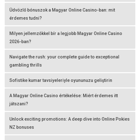
Üdvözlő bónuszok a Magyar Online Casino-ban: mit
érdemes tudni?
Milyen jellemzőkkel bír a legjobb Magyar Online Casino
2026-ban?
Navigate the rush: your complete guide to exceptional
gambling thrills
Sofistike kumar tavsiyeleriyle oyununuzu geliştirin
A Magyar Online Casino értékelése: Miért érdemes itt
játszani?
Unlock exciting promotions: A deep dive into Online Pokies
NZ bonuses