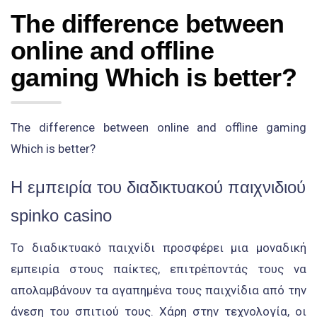
The difference between
online and offline
gaming Which is better?
The difference between online and offline gaming
Which is better?
Η εμπειρία του διαδικτυακού παιχνιδιού
spinko casino
Το διαδικτυακό παιχνίδι προσφέρει μια μοναδική
εμπειρία στους παίκτες, επιτρέποντάς τους να
απολαμβάνουν τα αγαπημένα τους παιχνίδια από την
άνεση του σπιτιού τους. Χάρη στην τεχνολογία, οι