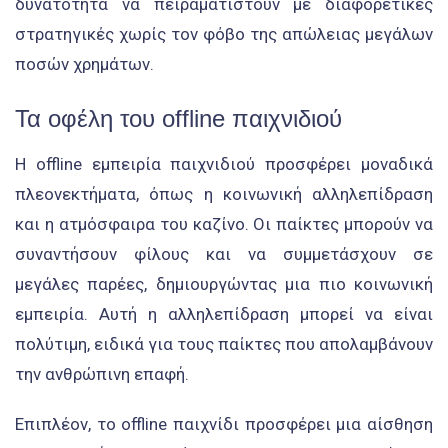
δυνατότητα να πειραματιστούν με διαφορετικές
στρατηγικές χωρίς τον φόβο της απώλειας μεγάλων
ποσών χρημάτων.
Τα οφέλη του offline παιχνιδιού
Η offline εμπειρία παιχνιδιού προσφέρει μοναδικά
πλεονεκτήματα, όπως η κοινωνική αλληλεπίδραση
και η ατμόσφαιρα του καζίνο. Οι παίκτες μπορούν να
συναντήσουν φίλους και να συμμετάσχουν σε
μεγάλες παρέες, δημιουργώντας μια πιο κοινωνική
εμπειρία. Αυτή η αλληλεπίδραση μπορεί να είναι
πολύτιμη, ειδικά για τους παίκτες που απολαμβάνουν
την ανθρώπινη επαφή.
Επιπλέον, το offline παιχνίδι προσφέρει μια αίσθηση