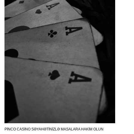
PINCO CASINO SƏYAHƏTINIZLƏ MASALARA HAKIM OLUN