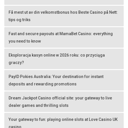
Få mest ut av din velkomstbonus hos Beste Casino på Nett:
tips og triks
Fast and secure payouts at MamaBet Casino: everything
you need to know
Eksploracja kasyn online w 2026 roku: co przyciąga
graczy?
PayID Pokies Australia: Your destination for instant
deposits and rewarding promotions
Dream Jackpot Casino official site: your gateway to live
dealer games and thrilling slots
Your gateway to fun: playing online slots at Love Casino UK
casino