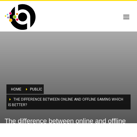
HOME
PUBLIC
THE DIFFERENCE BETWEEN ONLINE AND OFFLINE GAMING WHICH
IS BETTER?
The difference between online and offline
gaming Which is better?