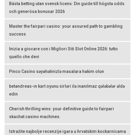
Bästa betting utan svensk licens: Din guide till högsta odds
och generösa bonusar 2026
Master the fairpari casino: your assured path to gambling
success
Inizia a giocare con i Migliori Siti Slot Online 2026: tutto
quello che devi
Pinco Casino səyahətinizlə masalara hakim olun
betandreas-ın kart oyunu sirləri ilə inanılmaz qələbələr əldə
edin
Cherish thrilling wins: your definitive guide to fairpari
skachat casino machines.
Istražite najbolje recenzije igara u hrvatskim kockarnicama