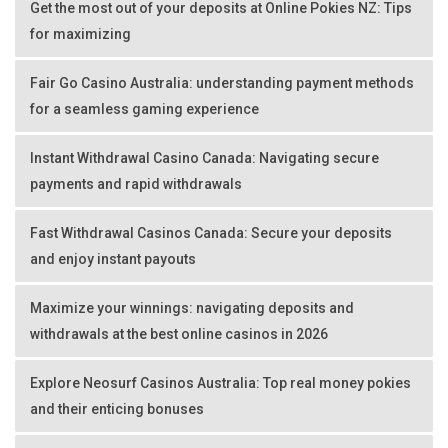
Get the most out of your deposits at Online Pokies NZ: Tips
for maximizing
Fair Go Casino Australia: understanding payment methods
for a seamless gaming experience
Instant Withdrawal Casino Canada: Navigating secure
payments and rapid withdrawals
Fast Withdrawal Casinos Canada: Secure your deposits
and enjoy instant payouts
Maximize your winnings: navigating deposits and
withdrawals at the best online casinos in 2026
Explore Neosurf Casinos Australia: Top real money pokies
and their enticing bonuses